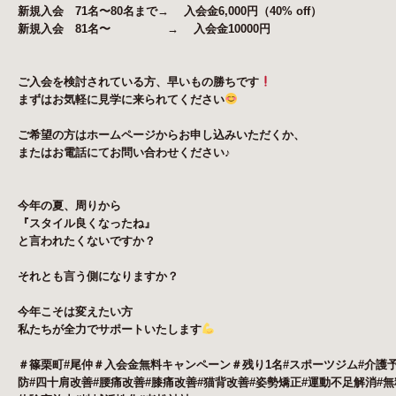
新規入会 71名〜80名まで→ 入会金6,000円（40% off）
新規入会 81名〜
→ 入会金10000円
ご入会を検討されている方、早いもの勝ちです
まずはお気軽に見学に来られてください
ご希望の方はホームページからお申し込みいただくか、
またはお電話にてお問い合わせください♪
今年の夏、周りから
『スタイル良くなったね』
と言われたくないですか？
それとも言う側になりますか？
今年こそは変えたい方
私たちが全力でサポートいたします
＃篠栗町#尾仲＃入会金無料キャンペーン＃残り1名#スポーツジム#介護
防#四十肩改善#腰痛改善#膝痛改善#猫背改善#姿勢矯正#運動不足解消#無