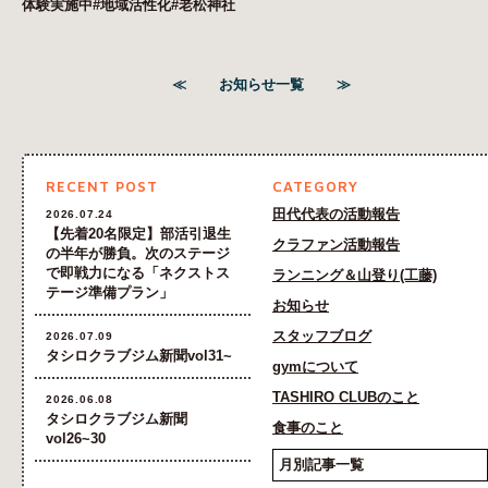
体験実施中#地域活性化#老松神社
≪
お知らせ一覧
≫
RECENT POST
CATEGORY
田代代表の活動報告
2026.07.24
【先着20名限定】部活引退生
クラファン活動報告
の半年が勝負。次のステージ
で即戦力になる「ネクストス
ランニング＆山登り(工藤)
テージ準備プラン」
お知らせ
スタッフブログ
2026.07.09
タシロクラブジム新聞vol31~
gymについて
TASHIRO CLUBのこと
2026.06.08
タシロクラブジム新聞
食事のこと
vol26~30