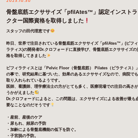
2023.10.30
骨盤底筋エクササイズ「pfilAtes™」認定インストラ
クター国際資格を取得しました
スタッフの田代理恵です
昨日、世界で注目されている骨盤底筋エクササイズ「
pfilAtes™
」
(
ピフィ
ラティス
)
の開発者
Dr.
クロフォードに直接学び、骨盤底筋エクササイズの
格を取得してきました
ピフィラティスとは「
Pelvic Floor
（骨盤底筋）
Pilates
（ピラティス）
の事で、研究結果に基づいた、効果のあるエクササイズなので、病院で
取り入れられているようです。
医師、看護師、理学療法士の方がとても多く、医療現場での注目の高さ
うかがえました
Dr.
クロフォードによると、この問題は、エクササイズによる改善が最も
要なことなのだそうです
・産前、産後のケア
・尿もれ、頻尿の予防
・加齢による骨盤底機能の低下を防ぐ。
・子宮脱の予防。