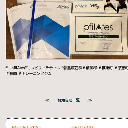
#
「
pfilAtes™
」
#ピフィラティス #
骨盤底筋群
＃糟屋郡
＃篠栗町
＃須恵
＃福岡
＃トレーニングジム
≪
お知らせ一覧
≫
RECENT POST
CATEGORY